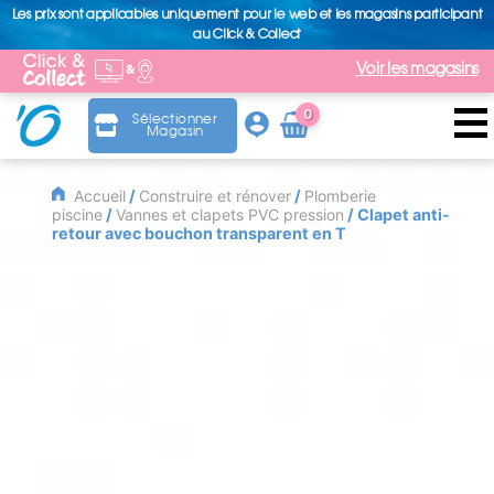
Les prix sont applicables uniquement pour le web et les magasins participant
au Click & Collect
Voir les magasins
0
Sélectionner
Magasin
Arti
cle
Accueil
/
Construire et rénover
/
Plomberie
piscine
/
Vannes et clapets PVC pression
/ Clapet anti-
retour avec bouchon transparent en T