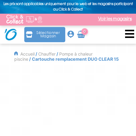
Les prix sont applicables uniquement pour le web et les magasins participant
au Click & Collect
Voir les magasins
0
Sélectionner
Magasin
Arti
cle
Accueil
/
Chauffer
/
Pompe à chaleur
piscine
/ Cartouche remplacement DUO CLEAR 15