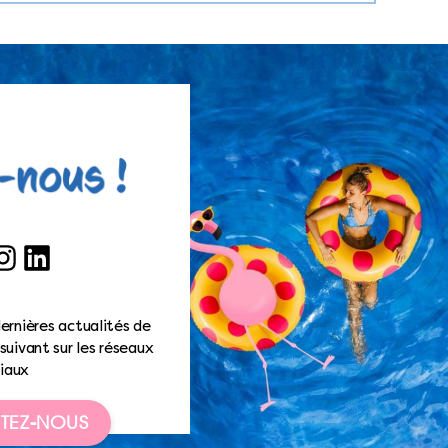
ook
nstagram
LinkedIn
ernières actualités de
suivant sur les réseaux
iaux
TEZ-NOUS