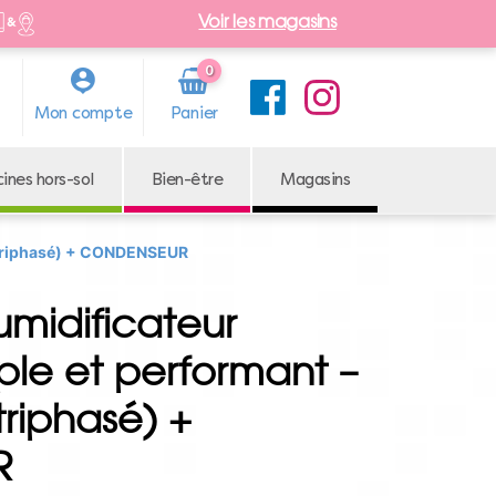
Voir les magasins
0
Arti
Mon compte
cle
cines hors-sol
Bien-être
Magasins
 (triphasé) + CONDENSEUR
midificateur
ple et performant –
triphasé) +
R