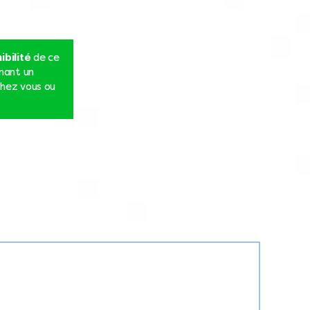
ibilité
de ce
nnant un
hez vous ou