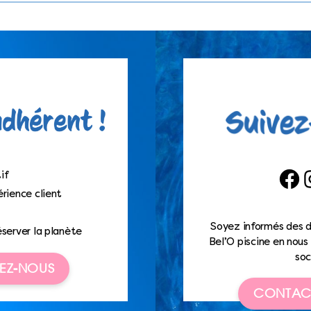
if
Faceb
I
rience client
Soyez informés des d
éserver la planète
Bel’O piscine en nous 
soc
EZ-NOUS
CONTAC