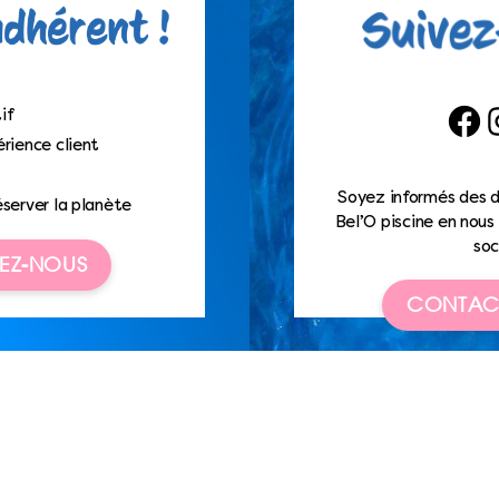
if
Faceb
I
rience client
Soyez informés des d
éserver la planète
Bel’O piscine en nous 
soc
EZ-NOUS
CONTAC