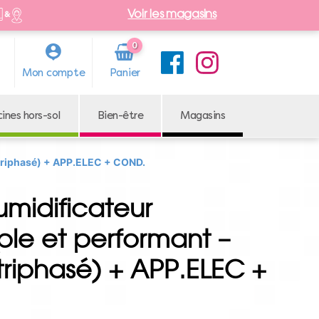
Voir les magasins
0
Arti
Mon compte
cle
cines hors-sol
Bien-être
Magasins
(triphasé) + APP.ELEC + COND.
midificateur
ple et performant –
triphasé) + APP.ELEC +