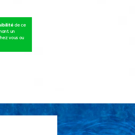
ibilité
de ce
nnant un
hez vous ou