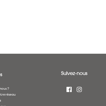
Suivez-nous
s
nous ?
tre réseau
s