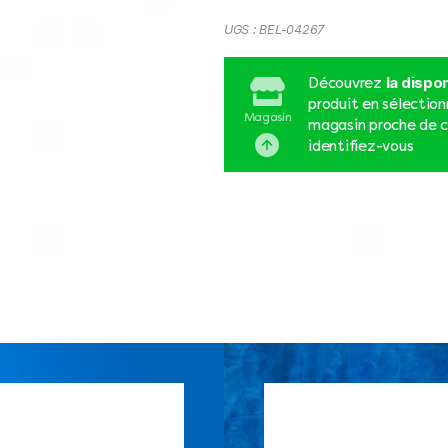
UGS :
BEL-04267
la dispon
Découvrez
produit en sélectio
Magasin
magasin proche de c
identifiez-vous