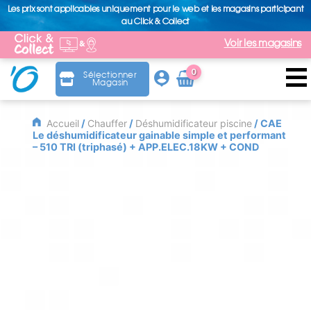
Les prix sont applicables uniquement pour le web et les magasins participant
au Click & Collect
Voir les magasins
0
Sélectionner
Magasin
Arti
cle
Accueil
/
Chauffer
/
Déshumidificateur piscine
/ CAE
Le déshumidificateur gainable simple et performant
– 510 TRI (triphasé) + APP.ELEC.18KW + COND