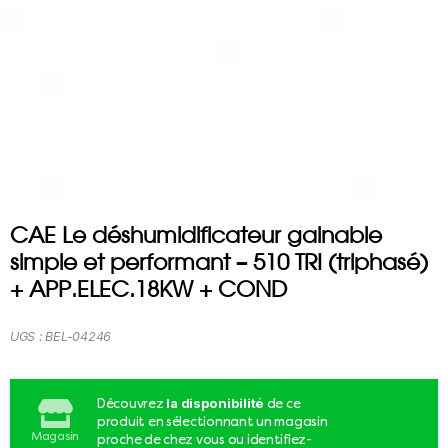
CAE Le déshumidificateur gainable
simple et performant – 510 TRI (triphasé)
+ APP.ELEC.18KW + COND
UGS :
BEL-04246
la disponibilité
Découvrez
de ce
produit en sélectionnant un magasin
Magasin
proche de chez vous ou identifiez-