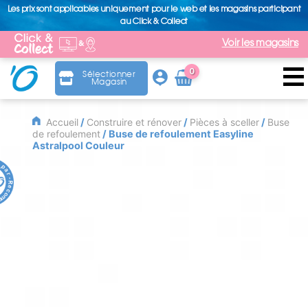
Les prix sont applicables uniquement pour le web et les magasins participant
au Click & Collect
Voir les magasins
0
Sélectionner
Magasin
Arti
cle
Accueil
/
Construire et rénover
/
Pièces à sceller
/
Buse
de refoulement
/ Buse de refoulement Easyline
Astralpool Couleur