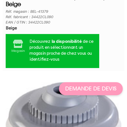
Beige
Réf. magasin : BEL-41379
Réf. fabricant : 34422CL090
EAN / GTIN : 34422CL090
Beige
la disponibilité
Découvrez
de ce
produit en sélectionnant un
Magasin
magasin proche de chez vous ou
identifiez-vous
DEMANDE DE DEVIS