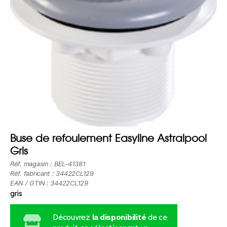
Buse de refoulement Easyline Astralpool
Gris
Réf. magasin : BEL-41381
Réf. fabricant : 34422CL129
EAN / GTIN : 34422CL129
gris
la disponibilité
Découvrez
de ce