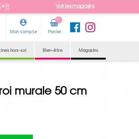
Voir les magasins
0
Arti
Mon compte
cle
cines hors-sol
Bien-être
Magasins
roi murale 50 cm