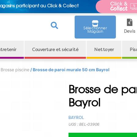
agasins participant au Click & Collect
Sélectionner
Devis
Magasin
tretenir
Couverture et sécurité
Nettoyer
Pis
/
Brosse piscine
/ Brosse de paroi murale 50 cm Bayrol
Brosse de pa
Bayrol
BAYROL
UGS :
BEL-03906