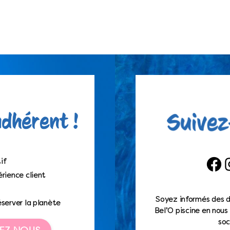
if
Faceb
I
rience client
Soyez informés des d
éserver la planète
Bel’O piscine en nous 
soc