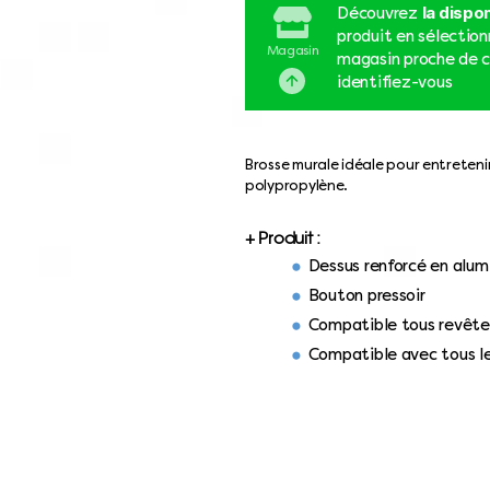
la dispon
Découvrez
produit en sélectio
Magasin
magasin proche de c
identifiez-vous
Brosse murale idéale pour entretenir
polypropylène.
+ Produit :
Dessus renforcé en alum
Bouton pressoir
Compatible tous revêt
Compatible avec tous l