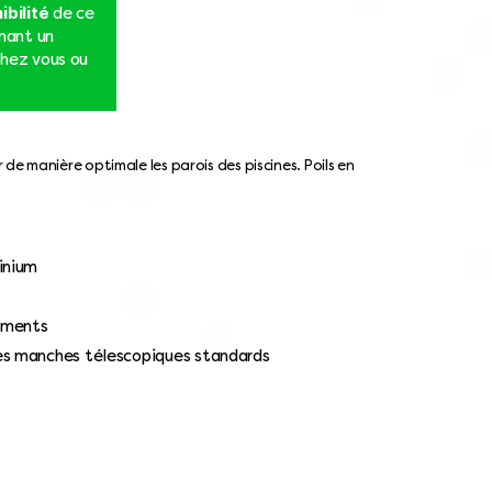
ibilité
de ce
nnant un
hez vous ou
 de manière optimale les parois des piscines. Poils en
inium
ements
es manches télescopiques standards