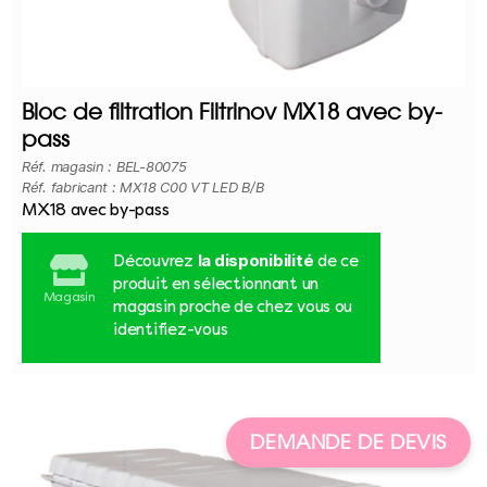
Bloc de filtration Filtrinov MX18 avec by-
pass
Réf. magasin : BEL-80075
Réf. fabricant : MX18 C00 VT LED B/B
MX18 avec by-pass
la disponibilité
Découvrez
de ce
produit en sélectionnant un
Magasin
magasin proche de chez vous ou
identifiez-vous
DEMANDE DE DEVIS