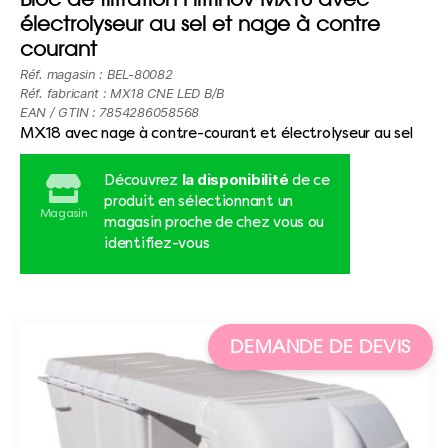
électrolyseur au sel et nage à contre
courant
Réf. magasin : BEL-80082
Réf. fabricant : MX18 CNE LED B/B
EAN / GTIN : 7854286058568
MX18 avec nage à contre-courant et électrolyseur au sel
la disponibilité
Découvrez
de ce
produit en sélectionnant un
Magasin
magasin proche de chez vous ou
identifiez-vous
DEMANDE DE DEVIS