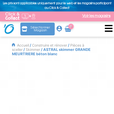
Les prix sont applicables uniquement pour le web et les magasins participant
au Click & Collect
Voir les magasins
0
Sélectionner
Magasin
Arti
cle
Accueil
/
Construire et rénover
/
Pièces à
sceller
/
Skimmer
/ ASTRAL skimmer GRANDE
MEURTRIERE béton blanc