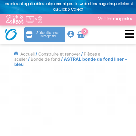
Les prix sont applicables uniquement pour le web et les magasins participant
au Click & Collect
Voir les magasins
0
Sélectionner
Magasin
Arti
cle
Accueil
/
Construire et rénover
/
Pièces à
sceller
/
Bonde de fond
/ ASTRAL bonde de fond liner –
bleu