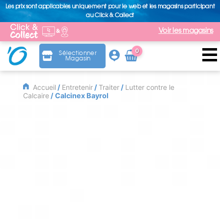
Les prix sont applicables uniquement pour le web et les magasins participant
au Click & Collect
Voir les magasins
0
Sélectionner
Magasin
Arti
cle
Accueil
/
Entretenir
/
Traiter
/
Lutter contre le
Calcaire
/ Calcinex Bayrol