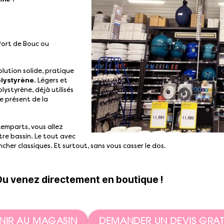
 Port de Bouc ou
lution solide, pratique
olystyrène
. Légers et
lystyrène, déjà utilisés
le présent de la
Remparts, vous allez
re bassin. Le tout avec
ncher classiques. Et surtout, sans vous casser le dos.
Ou venez directement en boutique !
NIR AU MAGASIN
DEMANDER UN DEVIS GRAT