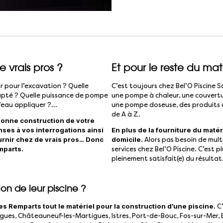
e vrais pros ?
Et pour le reste du mat
 pour l’excavation ? Quelle
C’est toujours chez Bel’O Piscine 
dapté ? Quelle puissance de pompe
une pompe à chaleur, une couverture
 l’eau appliquer ?…
une pompe doseuse, des produits d
de A à Z.
 bonne construction de votre
nses à vos interrogations ainsi
En plus de la fourniture du matér
urnir chez de vrais pros… Donc
domicile.
Alors pas besoin de multi
mparts.
services chez Bel’O Piscine. C’est 
pleinement satisfait(e) du résultat
ion de leur piscine ?
s Remparts tout le matériel pour la construction d’une piscine.
C’
ues, Châteauneuf-les-Martigues, Istres, Port-de-Bouc, Fos-sur-Mer, E