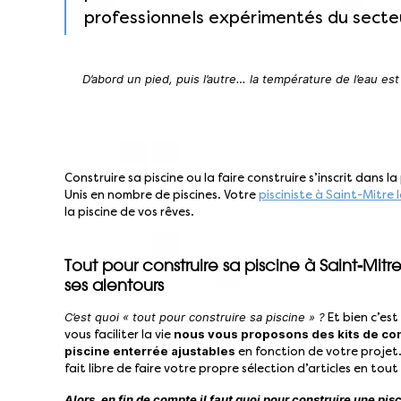
professionnels expérimentés du secteu
D’abord un pied, puis l’autre… la température de l’eau es
Construire sa piscine ou la faire construire s’inscrit dans 
Unis en nombre de piscines. Votre
pisciniste à Saint-Mitre
la piscine de vos rêves.
Tout pour construire sa piscine à Saint-Mitr
ses alentours
C’est quoi « tout pour construire sa piscine » ?
Et bien c’est
nous vous proposons des kits de co
vous faciliter la vie
piscine enterrée ajustables
en fonction de votre projet.
fait libre de faire votre propre sélection d’articles en tout
Alors, en fin de compte il faut quoi pour construire une pis