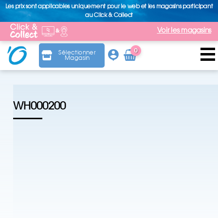
Les prix sont applicables uniquement pour le web et les magasins participant
au Click & Collect
Voir les magasins
0
Sélectionner
Magasin
Arti
cle
WH000200