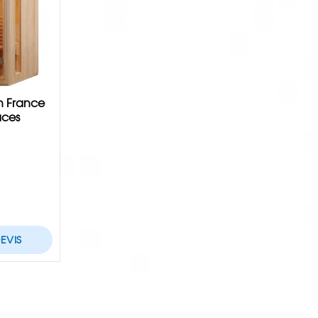
n France
aces
4
EVIS