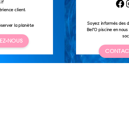
if
Faceb
I
rience client
Soyez informés des d
éserver la planète
Bel’O piscine en nous 
soc
EZ-NOUS
CONTAC