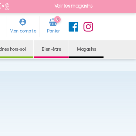
Voir les magasins
0
Arti
Mon compte
cle
cines hors-sol
Bien-être
Magasins