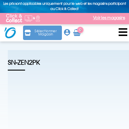
Les prix sont applicables uniquement pour le web et les magasins participant
au Click & Collect
Voir les magasins
0
Sélectionner
Magasin
Arti
cle
SN-ZEN2PK