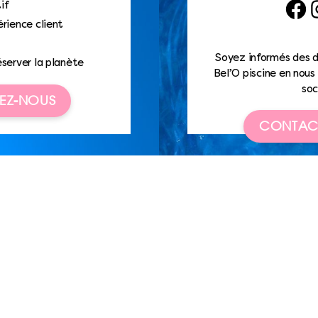
if
Faceb
I
rience client
Soyez informés des d
éserver la planète
Bel’O piscine en nous 
soc
EZ-NOUS
CONTAC