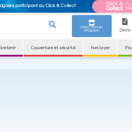
agasins participant au Click & Collect
Sélectionner
Devis
Magasin
tretenir
Couverture et sécurité
Nettoyer
Pis