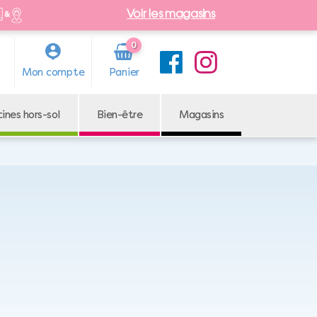
Voir les magasins
0
Arti
Mon compte
cle
cines hors-sol
Bien-être
Magasins