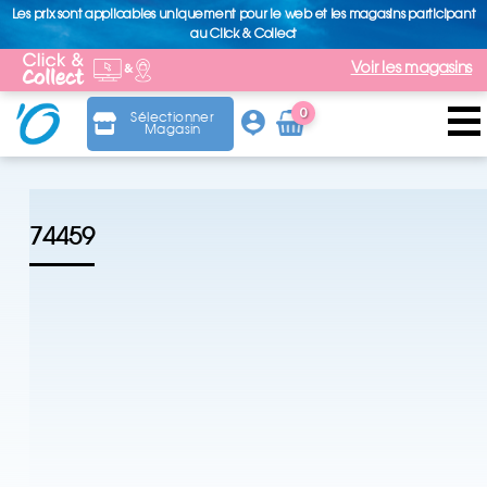
Les prix sont applicables uniquement pour le web et les magasins participant
au Click & Collect
Voir les magasins
0
Sélectionner
Magasin
Arti
cle
74459