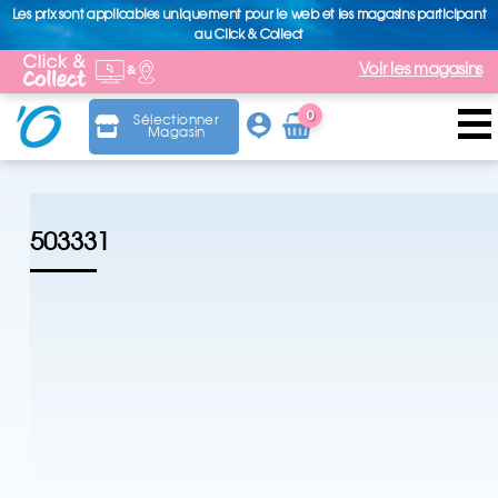
Les prix sont applicables uniquement pour le web et les magasins participant
au Click & Collect
Voir les magasins
0
Sélectionner
Magasin
Arti
cle
503331