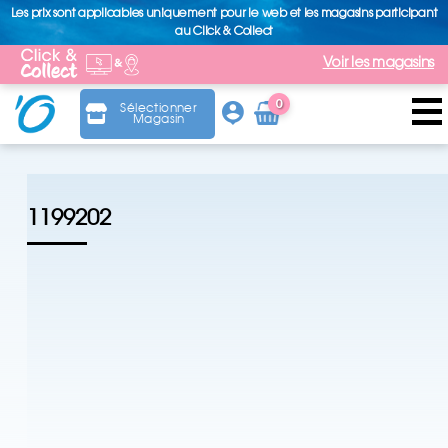
Les prix sont applicables uniquement pour le web et les magasins participant
au Click & Collect
Voir les magasins
0
Sélectionner
Magasin
Arti
cle
1199202