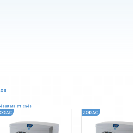
309
résultats affichés
ODIAC
ZODIAC