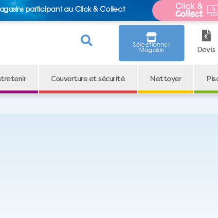
agasins participant au Click & Collect
Sélectionner
Devis
Magasin
tretenir
Couverture et sécurité
Nettoyer
Pis