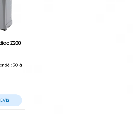
diac Z200
andé : 30 à
EVIS