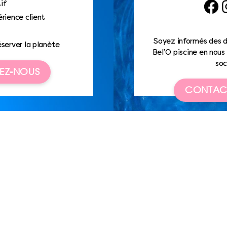
if
Faceb
I
rience client
Soyez informés des d
éserver la planète
Bel’O piscine en nous 
soc
EZ-NOUS
CONTAC