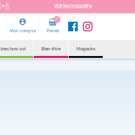
Voir les magasins
0
Arti
Mon compte
cle
cines hors-sol
Bien-être
Magasins