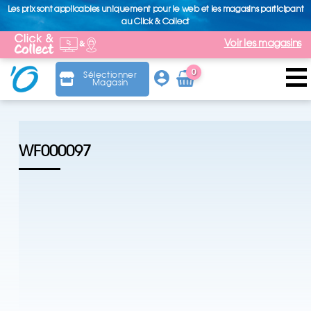
Les prix sont applicables uniquement pour le web et les magasins participant
au Click & Collect
Voir les magasins
0
Sélectionner
Magasin
Arti
cle
WF000097