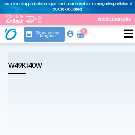
Les prix sont applicables uniquement pour le web et les magasins participant
au Click & Collect
Voir les magasins
0
Sélectionner
Magasin
Arti
cle
W49KT40W