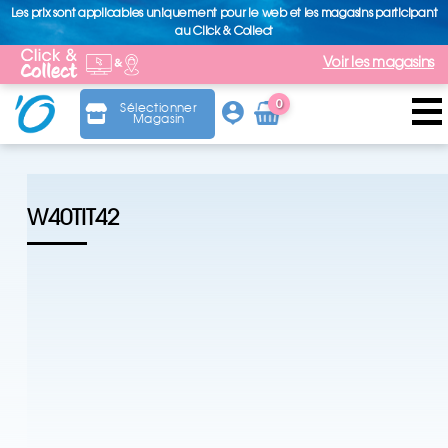
Les prix sont applicables uniquement pour le web et les magasins participant
au Click & Collect
Voir les magasins
0
Sélectionner
Magasin
Arti
cle
W40TIT42