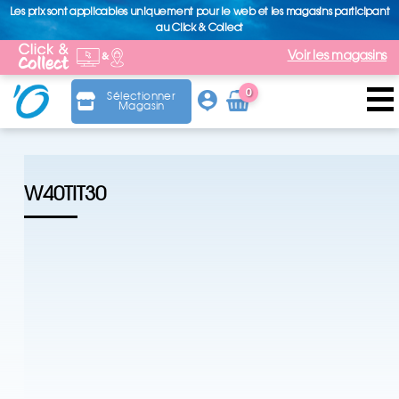
Les prix sont applicables uniquement pour le web et les magasins participant
au Click & Collect
Voir les magasins
0
Sélectionner
Magasin
Arti
cle
W40TIT30