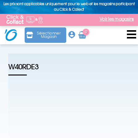
Les prix sont applicables uniquement pour le web et les magasins participant
au Click & Collect
Voir les magasins
0
Sélectionner
Magasin
Arti
cle
W40RDE3