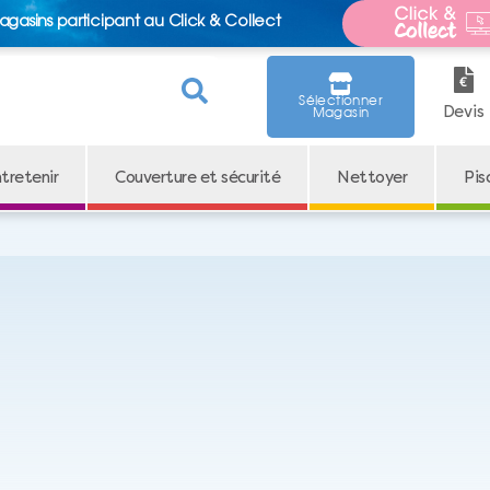
agasins participant au Click & Collect
Sélectionner
Devis
Magasin
tretenir
Couverture et sécurité
Nettoyer
Pis