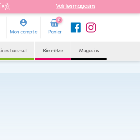
Voir les magasins
0
Arti
Mon compte
cle
cines hors-sol
Bien-être
Magasins