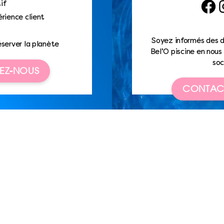
if
Faceb
I
rience client
Soyez informés des d
éserver la planète
Bel’O piscine en nous 
soc
EZ-NOUS
CONTAC