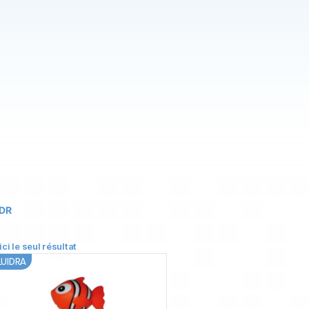
FDR
ici le seul résultat
LUIDRA