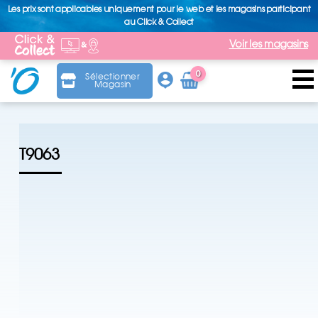
Les prix sont applicables uniquement pour le web et les magasins participant
au Click & Collect
Voir les magasins
0
Sélectionner
Magasin
Arti
cle
T9063