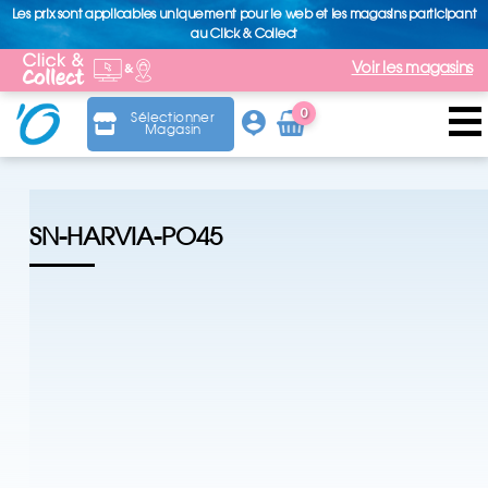
Les prix sont applicables uniquement pour le web et les magasins participant
au Click & Collect
Voir les magasins
0
Sélectionner
Magasin
Arti
cle
SN-HARVIA-PO45