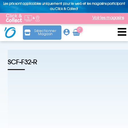
Les prix sont applicables uniquement pour le web et les magasins participant
au Click & Collect
Voir les magasins
0
Sélectionner
Magasin
Arti
cle
SCF-F32-R