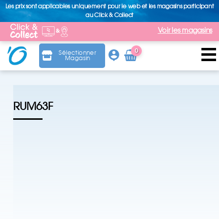
Les prix sont applicables uniquement pour le web et les magasins participant
au Click & Collect
Voir les magasins
0
Sélectionner
Magasin
Arti
cle
RUM63F