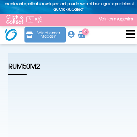
Les prix sont applicables uniquement pour le web et les magasins participant
au Click & Collect
Voir les magasins
0
Sélectionner
Magasin
Arti
cle
RUM50M2