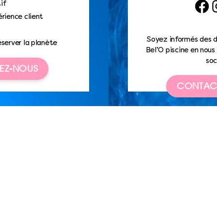
if
Faceb
I
rience client
Soyez informés des d
éserver la planète
Bel’O piscine en nous 
soc
EZ-NOUS
CONTAC