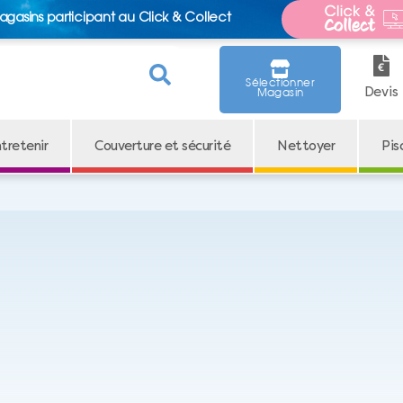
agasins participant au Click & Collect
Sélectionner
Devis
Magasin
tretenir
Couverture et sécurité
Nettoyer
Pis