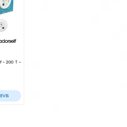
dorself
f – 200 T –
EVIS