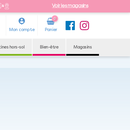
Voir les magasins
0
Arti
Mon compte
cle
cines hors-sol
Bien-être
Magasins