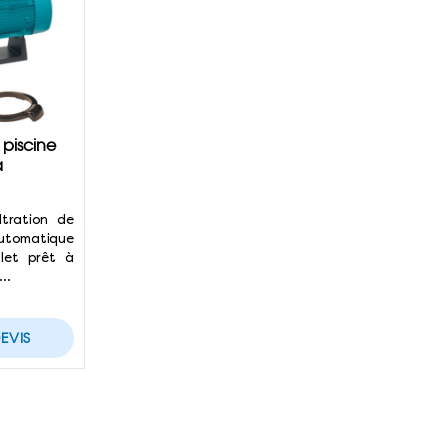
 piscine
a
ltration de
utomatique
plet prêt à
4…
EVIS