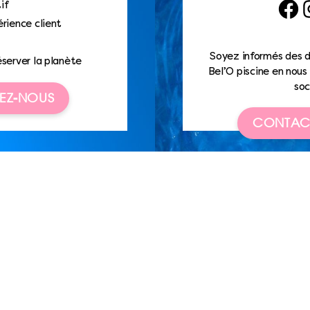
if
Faceb
I
rience client
Soyez informés des d
éserver la planète
Bel’O piscine en nous 
soc
EZ-NOUS
CONTAC