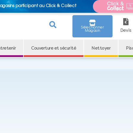
agasins participant au Click & Collect
Sélectionner
Devis
Magasin
tretenir
Couverture et sécurité
Nettoyer
Pis