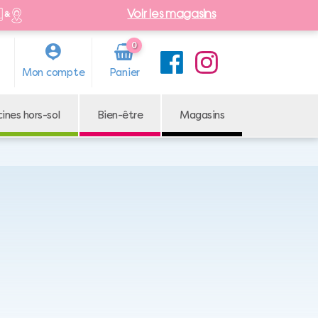
Voir les magasins
0
Arti
Mon compte
cle
cines hors-sol
Bien-être
Magasins