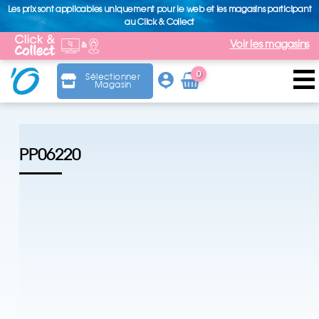
Les prix sont applicables uniquement pour le web et les magasins participant
au Click & Collect
Voir les magasins
0
Sélectionner
Magasin
Arti
cle
PP06220