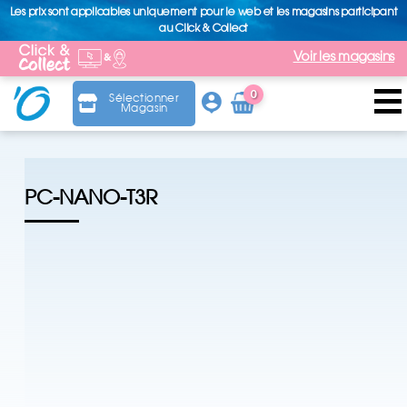
Les prix sont applicables uniquement pour le web et les magasins participant
au Click & Collect
Voir les magasins
0
Sélectionner
Magasin
Arti
cle
PC-NANO-T3R