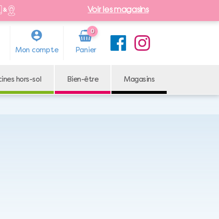
Voir les magasins
0
Arti
Mon compte
cle
cines hors-sol
Bien-être
Magasins