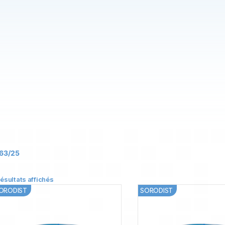
C63/25
résultats affichés
ORODIST
SORODIST