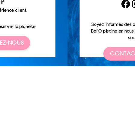
if
Faceb
I
rience client
Soyez informés des d
éserver la planète
Bel’O piscine en nous 
soc
EZ-NOUS
CONTAC