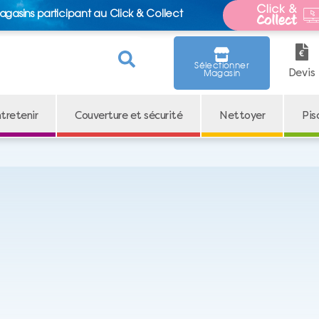
agasins participant au Click & Collect
Sélectionner
Devis
Magasin
tretenir
Couverture et sécurité
Nettoyer
Pis