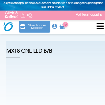
Les prix sont applicables uniquement pour le web et les magasins participant
au Click & Collect
Voir les magasins
0
Sélectionner
Magasin
Arti
cle
MX18 CNE LED B/B