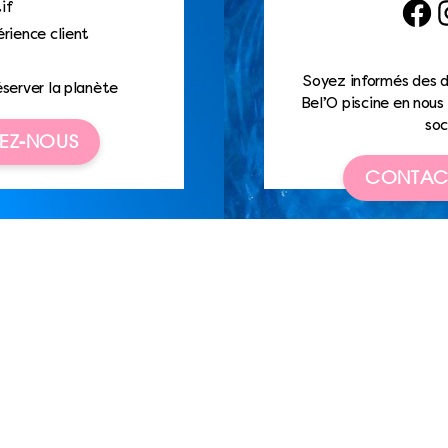
if
Faceb
I
rience client
Soyez informés des d
éserver la planète
Bel’O piscine en nous 
soc
EZ-NOUS
CONTAC