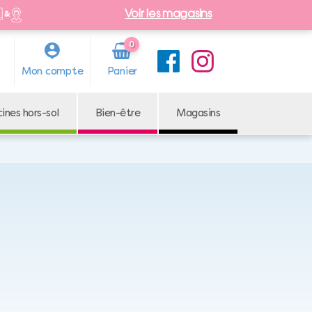
Voir les magasins
0
Arti
Mon compte
cle
cines hors-sol
Bien-être
Magasins