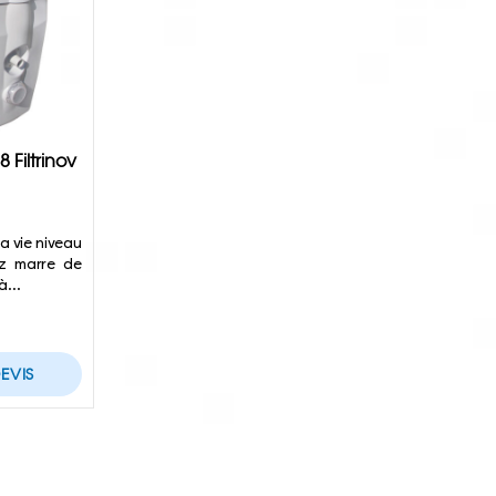
8 Filtrinov
la vie niveau
ez marre de
 à…
EVIS