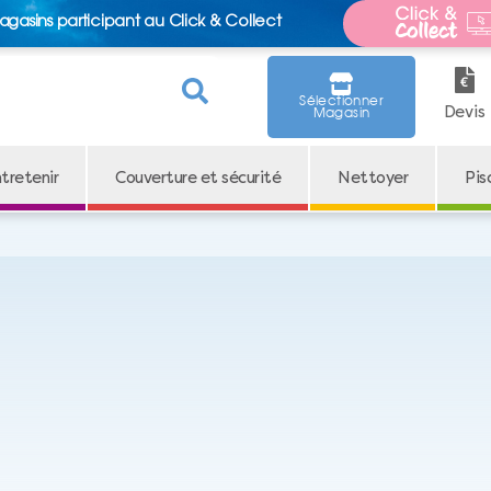
agasins participant au Click & Collect
Sélectionner
Devis
Magasin
tretenir
Couverture et sécurité
Nettoyer
Pis