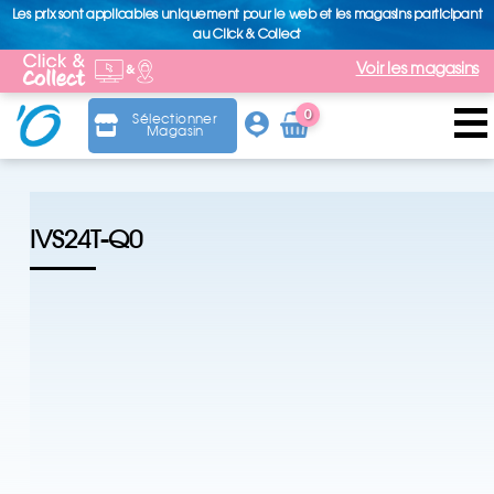
Les prix sont applicables uniquement pour le web et les magasins participant
au Click & Collect
Voir les magasins
0
Sélectionner
Magasin
Arti
cle
IVS24T-Q0