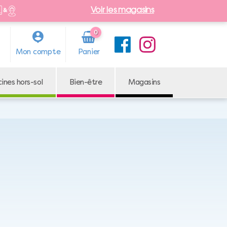
Voir les magasins
0
Arti
Mon compte
cle
cines hors-sol
Bien-être
Magasins