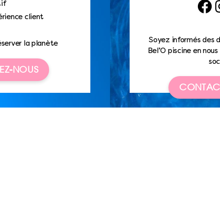
if
Faceb
I
rience client
Soyez informés des d
éserver la planète
Bel’O piscine en nous 
soc
EZ-NOUS
CONTAC