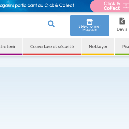
agasins participant au Click & Collect
Sélectionner
Devis
Magasin
tretenir
Couverture et sécurité
Nettoyer
Pis