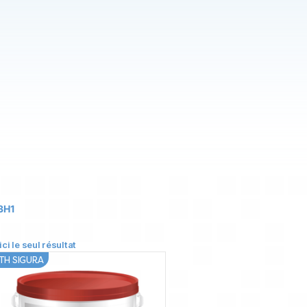
43H1
ici le seul résultat
TH SIGURA