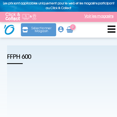
Les prix sont applicables uniquement pour le web et les magasins participant
au Click & Collect
Voir les magasins
0
Sélectionner
Magasin
Arti
cle
FFPH 600