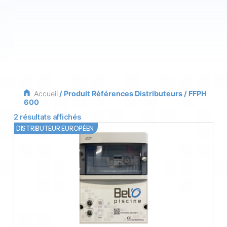
Accueil
/ Produit Références Distributeurs / FFPH
600
2 résultats affichés
DISTRIBUTEUR EUROPÉEN