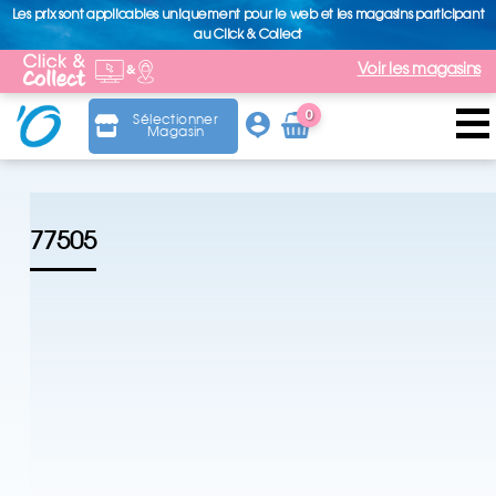
Les prix sont applicables uniquement pour le web et les magasins participant
au Click & Collect
Voir les magasins
0
Sélectionner
Magasin
Arti
cle
77505