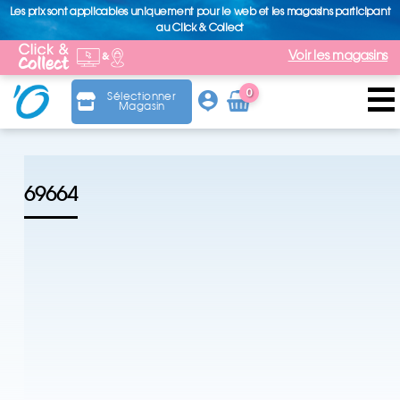
Les prix sont applicables uniquement pour le web et les magasins participant
au Click & Collect
Voir les magasins
0
Sélectionner
Magasin
Arti
cle
69664