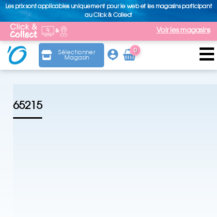
Les prix sont applicables uniquement pour le web et les magasins participant
au Click & Collect
Voir les magasins
0
Sélectionner
Magasin
Arti
cle
65215