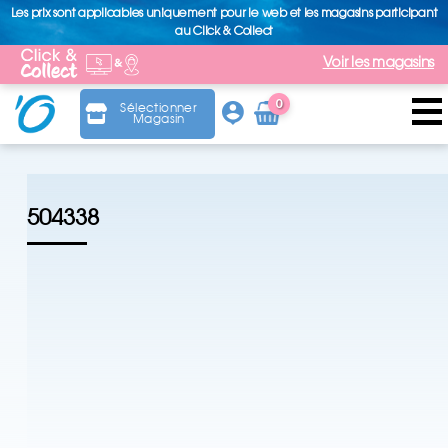
Les prix sont applicables uniquement pour le web et les magasins participant
au Click & Collect
Voir les magasins
0
Sélectionner
Magasin
Arti
cle
504338