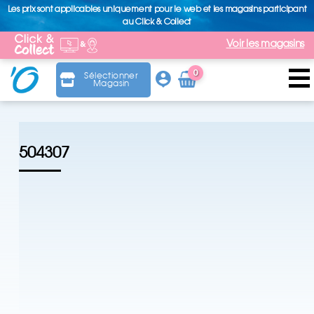
Les prix sont applicables uniquement pour le web et les magasins participant
au Click & Collect
Voir les magasins
0
Sélectionner
Magasin
Arti
cle
504307