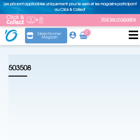
Les prix sont applicables uniquement pour le web et les magasins participant
au Click & Collect
Voir les magasins
0
Sélectionner
Magasin
Arti
cle
503508