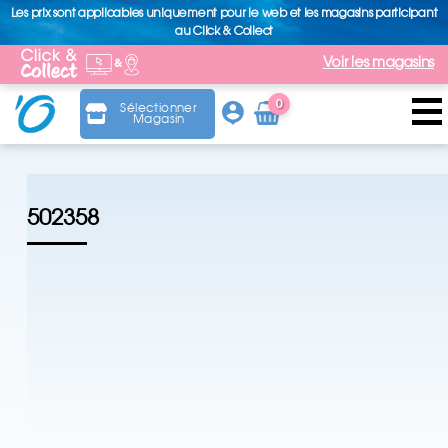
Les prix sont applicables uniquement pour le web et les magasins participant
au Click & Collect
Voir les magasins
0
Sélectionner
Magasin
Arti
cle
502358