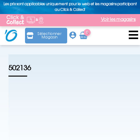
Les prix sont applicables uniquement pour le web et les magasins participant
au Click & Collect
Voir les magasins
0
Sélectionner
Magasin
Arti
cle
502136