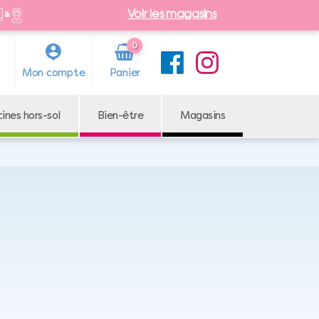
Voir les magasins
0
Arti
Mon compte
cle
cines hors-sol
Bien-être
Magasins