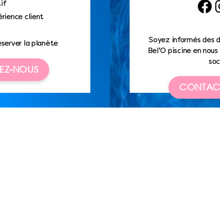
if
Faceb
I
rience client
Soyez informés des d
éserver la planète
Bel’O piscine en nous 
soc
EZ-NOUS
CONTAC