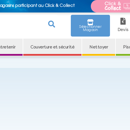
agasins participant au Click & Collect
Sélectionner
Devis
Magasin
tretenir
Couverture et sécurité
Nettoyer
Pis